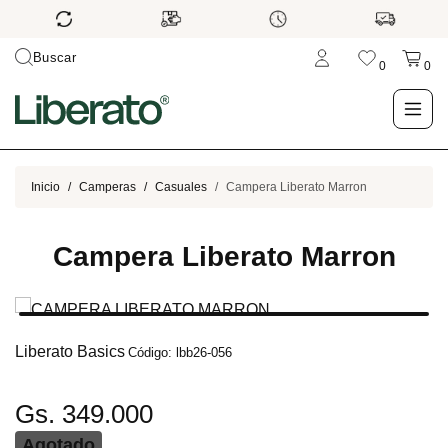
Buscar
0
0
LO NUEVO
Inicio
Camperas
Casuales
Campera Liberato Marron
TIENDA
Campera Liberato Marron
OUTLET
BLOG
Liberato Basics
Código: lbb26-056
Gs. 349.000
Agotado