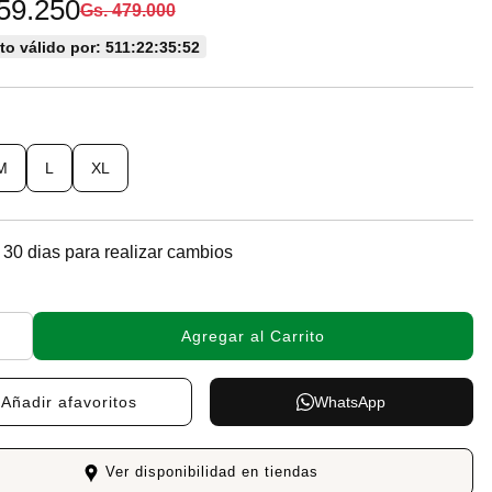
59.250
Gs. 479.000
o válido por: 511:22:35:51
M
L
XL
 30 dias para realizar cambios
Agregar al Carrito
Añadir a
favoritos
WhatsApp
Ver disponibilidad en tiendas