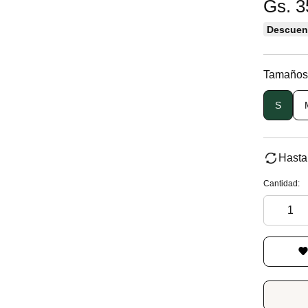
Gs. 3
Descuent
Tamaños
S
Hasta
Cantidad: