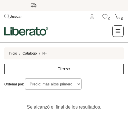
Buscar
0
0
LO NUEVO
Inicio
Catálogo
N+
TIENDA
Filtros
OUTLET
Ordenar por:
BLOG
Se alcanzó el final de los resultados.