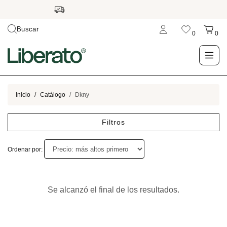
Buscar
0
0
LO NUEVO
Inicio
Catálogo
Dkny
TIENDA
Filtros
OUTLET
Ordenar por:
BLOG
Se alcanzó el final de los resultados.