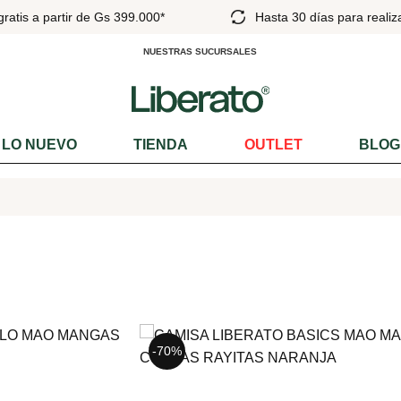
30 días para realizar cambios
Pick Up en el Dí
NUESTRAS SUCURSALES
LO NUEVO
TIENDA
OUTLET
BLOG
-70%
-45%