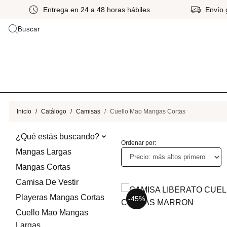
Envío gratis a partir de Gs 399.000*
Hasta 
Buscar
Inicio
Catálogo
Camisas
Cuello Mao Mangas Cortas
¿Qué estás buscando?
Ordenar por:
Mangas Largas
Mangas Cortas
Camisa De Vestir
Playeras Mangas Cortas
-70%
-45%
Cuello Mao Mangas
Largas