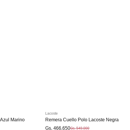
S
M
L
XL
XXL
Lacoste
Azul Marino
Remera Cuello Polo Lacoste Negra
Gs. 466.650
Gs. 549.000