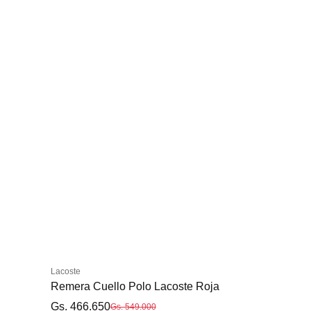
S
M
L
XL
XXL
Lacoste
Remera Cuello Polo Lacoste Roja
Gs. 466.650
Gs. 549.000