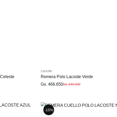
Lacoste
te Celeste
Remera Polo Lacoste Verde
Gs. 466.650
Gs. 549.000
-15%
-15%
-15%