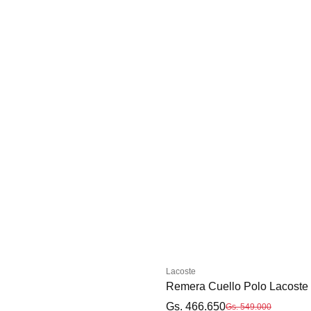
S
XL
Lacoste
Remera Cuello Polo Lacoste 
Gs. 466.650
Gs. 549.000