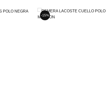
-15%
-15%
-15%
L
S
M
XL