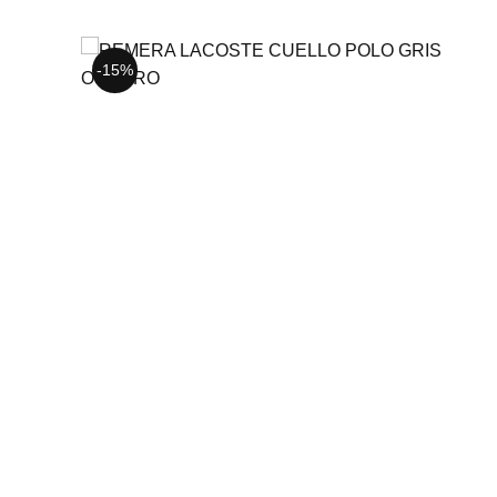
-15%
-15%
-15%
S
L
XL