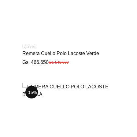
Lacoste
Remera Cuello Polo Lacoste Verde
Gs. 466.650
Gs. 549.000
-15%
-15%
-15%
S
M
L