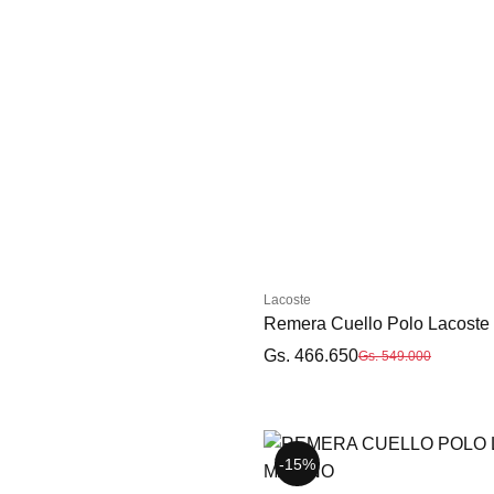
Lacoste
Remera Cuello Polo Lacos
Gs. 466.650
Gs. 549.000
-15%
-15%