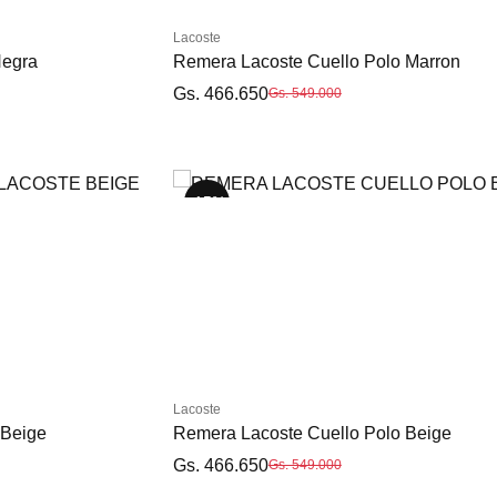
Lacoste
Negra
Remera Lacoste Cuello Polo Marron
Gs. 466.650
Gs. 549.000
-15%
-15%
-15%
S
M
L
XXL
Lacoste
 Beige
Remera Lacoste Cuello Polo Beige
Gs. 466.650
Gs. 549.000