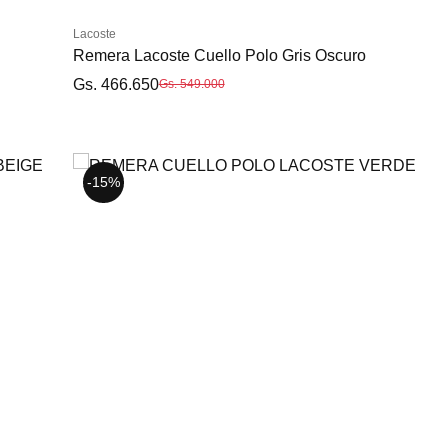
Lacoste
Remera Lacoste Cuello Polo Gris Oscuro
Gs. 466.650
Gs. 549.000
-15%
-15%
S
XXL