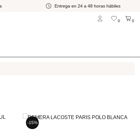
a
Entrega en 24 a 48 horas hábiles
0
0
-15%
-15%
-15%