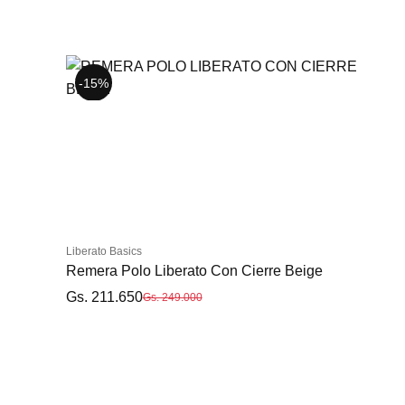
-15%
-20%
-15%
S
M
L
XL
XXL
Liberato Basics
Remera Polo Liberato Con Cierre Beige
Gs. 211.650
Gs. 249.000