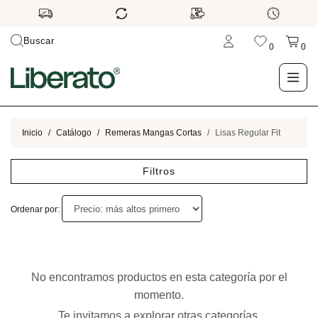
Buscar
0
0
LO NUEVO
Inicio
Catálogo
Remeras Mangas Cortas
Lisas Regular Fit
TIENDA
Filtros
OUTLET
Ordenar por:
BLOG
No encontramos productos en esta categoría por el
momento.
Te invitamos a explorar otras categorías.