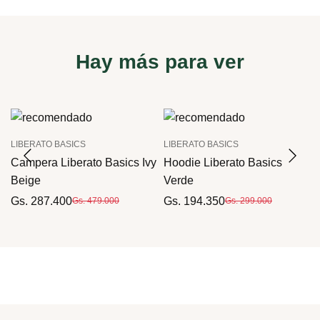
Hay más para ver
LIBERATO BASICS
LIBERATO BASICS
Campera Liberato Basics Ivy
Hoodie Liberato Basics
o
Beige
Verde
Gs. 287.400
Gs. 194.350
Gs. 479.000
Gs. 299.000