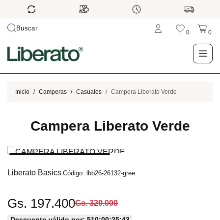
Buscar
0
0
LO NUEVO
Inicio
Camperas
Casuales
Campera Liberato Verde
TIENDA
Campera Liberato Verde
OUTLET
BLOG
Liberato Basics
Código: lbb26-26132-gree
Gs. 197.400
Gs. 329.000
Descuento válido por: 510:00:25:42