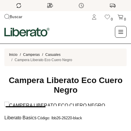
Buscar
0
0
LO NUEVO
Inicio
Camperas
Casuales
Campera Liberato Eco Cuero Negro
TIENDA
Campera Liberato Eco Cuero
OUTLET
Negro
BLOG
Liberato Basics
Código: lbb26-26220-black