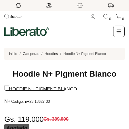
Buscar
0
0
LO NUEVO
Inicio
Camperas
Hoodies
Hoodie N+ Pigment Blanco
TIENDA
Hoodie N+ Pigment Blanco
OUTLET
BLOG
N+
Código: n+23-18627-00
Gs. 119.000
Gs. 389.000
Agotado