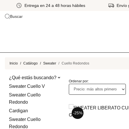
Envío gratis a partir de Gs 399.000*
Hasta 
Buscar
Inicio
Catálogo
Sweater
Cuello Redondos
¿Qué estás buscando?
Ordenar por:
Sweater Cuello V
Sweater Cuello
Redondo
Cardigan
-40%
-25%
Sweater Cuello
Redondo