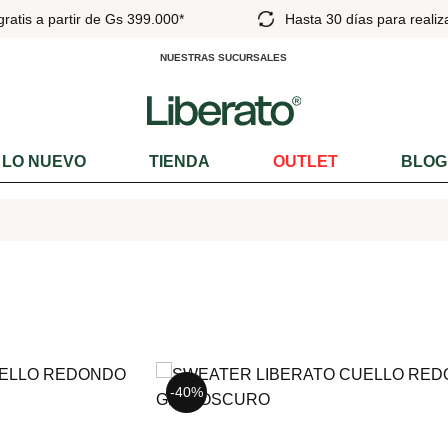
30 días para realizar cambios
Pick Up en el Dí
NUESTRAS SUCURSALES
LO NUEVO
TIENDA
OUTLET
BLOG
-40%
-40%
-25%