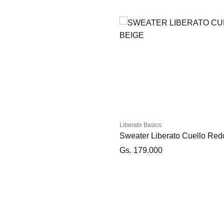
-50%
S
M
L
Liberato Basics
Sweater Liberato Cuello Re
Gs. 179.000