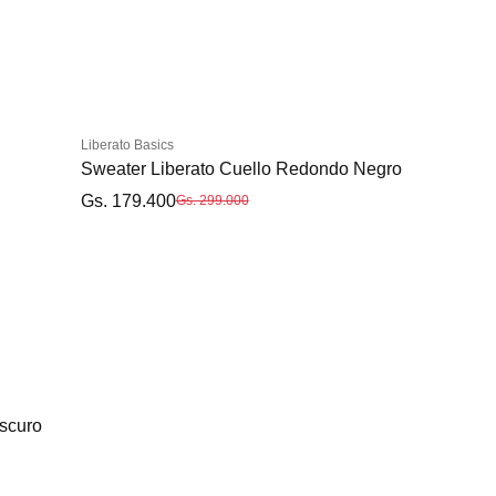
Liberato Basics
Sweater Liberato Cuello Redondo Negro
Gs. 179.400
Gs. 299.000
scuro
S
M
L
XL