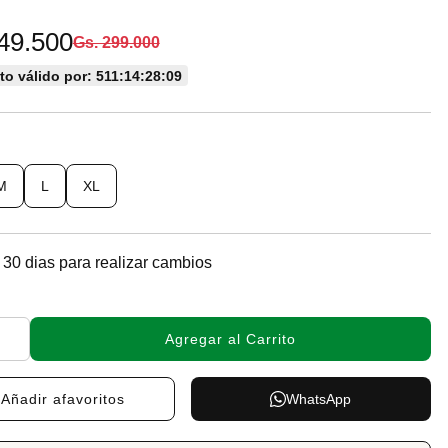
49.500
Gs. 299.000
o válido por: 511:14:28:08
M
L
XL
 30 dias para realizar cambios
Agregar al Carrito
Añadir a
favoritos
WhatsApp