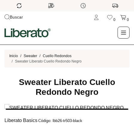
Buscar
0
0
LO NUEVO
Inicio
Sweater
Cuello Redondos
Sweater Liberato Cuello Redondo Negro
TIENDA
Sweater Liberato Cuello
OUTLET
Redondo Negro
BLOG
Liberato Basics
Código: lbb26-tr503-black