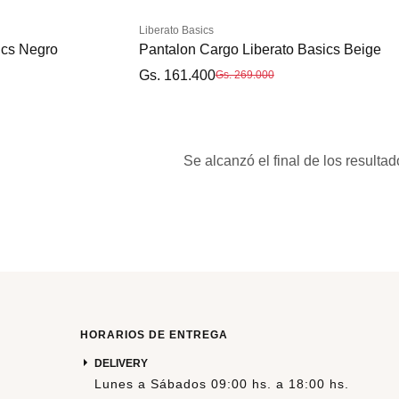
Liberato Basics
ics Negro
Pantalon Cargo Liberato Basics Beige
Gs. 161.400
Gs. 269.000
Se alcanzó el final de los resultad
38
40
28
30
32
34
38
40
HORARIOS DE ENTREGA
DELIVERY
Lunes a Sábados 09:00 hs. a 18:00 hs.