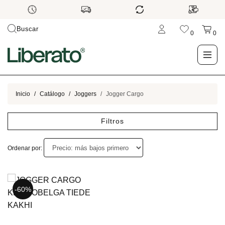
Buscar
0
0
LO NUEVO
Inicio
Catálogo
Joggers
Jogger Cargo
TIENDA
Filtros
OUTLET
Ordenar por:
BLOG
-60%
-60%