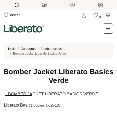
Buscar
0
0
LO NUEVO
Inicio
Camperas
Bomberjackets
Bomber Jacket Liberato Basics Verde
TIENDA
Bomber Jacket Liberato Basics
OUTLET
Verde
BLOG
Liberato Basics
Código: lbb25-137