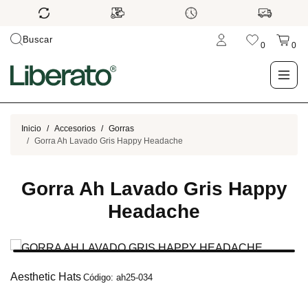
Buscar
0
0
LO NUEVO
Inicio
Accesorios
Gorras
Gorra Ah Lavado Gris Happy Headache
TIENDA
Gorra Ah Lavado Gris Happy
OUTLET
Headache
BLOG
Aesthetic Hats
Código: ah25-034