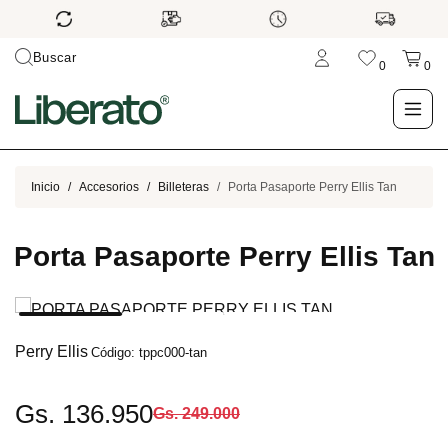
Buscar
0
0
LO NUEVO
Inicio
Accesorios
Billeteras
Porta Pasaporte Perry Ellis Tan
TIENDA
Porta Pasaporte Perry Ellis Tan
OUTLET
BLOG
Perry Ellis
Código: tppc000-tan
Gs. 136.950
Gs. 249.000