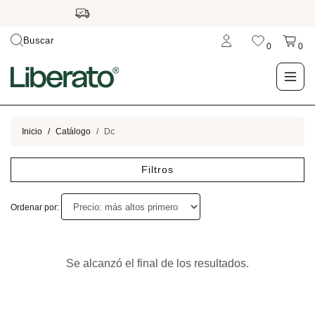
Buscar
0
0
LO NUEVO
Inicio
Catálogo
Dc
TIENDA
Filtros
OUTLET
Ordenar por:
BLOG
Se alcanzó el final de los resultados.