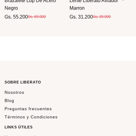
Brazalete Lbp De Acero
Lente Liberato Aviador
Negro
Marron
Gs. 55.200
Gs. 31.200
Gs. 69.000
Gs. 39.000
SOBRE LIBERATO
Nosotros
Blog
Preguntas frecuentes
Términos y Condiciones
LINKS ÚTILES