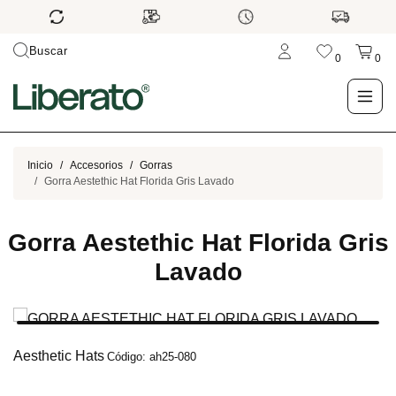
Buscar
0
0
LO NUEVO
Inicio
Accesorios
Gorras
Gorra Aestethic Hat Florida Gris Lavado
TIENDA
Gorra Aestethic Hat Florida Gris
OUTLET
Lavado
BLOG
Aesthetic Hats
Código: ah25-080