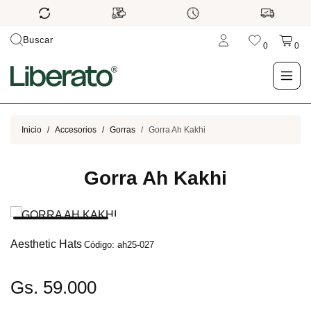
Buscar
0
0
LO NUEVO
Inicio
Accesorios
Gorras
Gorra Ah Kakhi
TIENDA
Gorra Ah Kakhi
OUTLET
BLOG
Aesthetic Hats
Código: ah25-027
Gs. 59.000