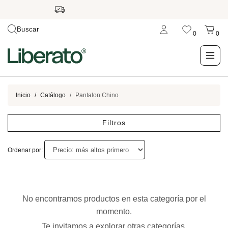
Buscar
0
0
LO NUEVO
Inicio
Catálogo
Pantalon Chino
TIENDA
Filtros
OUTLET
Ordenar por:
BLOG
No encontramos productos en esta categoría por el
momento.
Te invitamos a explorar otras categorías.