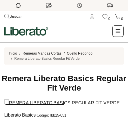
Buscar
0
0
LO NUEVO
Inicio
Remeras Mangas Cortas
Cuello Redondo
Remera Liberato Basics Regular Fit Verde
TIENDA
Remera Liberato Basics Regular
OUTLET
Fit Verde
BLOG
Liberato Basics
Código: lbb25-051