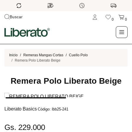
Buscar
0
0
LO NUEVO
Inicio
Remeras Mangas Cortas
Cuello Polo
Remera Polo Liberato Beige
TIENDA
Remera Polo Liberato Beige
OUTLET
BLOG
Liberato Basics
Código: lbb25-241
Gs. 229.000