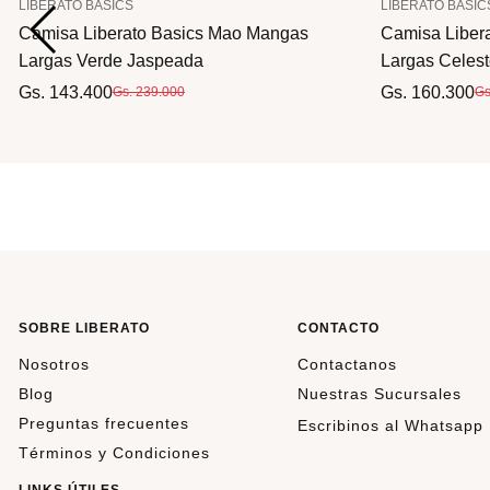
LIBERATO BASICS
LIBERATO BASIC
s
Camisa Liberato Basics Mao Mangas
Camisa Liber
Largas Verde Jaspeada
Largas Celes
Gs. 143.400
Gs. 160.300
Gs. 239.000
Gs
SOBRE LIBERATO
CONTACTO
Nosotros
Contactanos
Blog
Nuestras Sucursales
Preguntas frecuentes
Escribinos al Whatsapp
Términos y Condiciones
LINKS ÚTILES