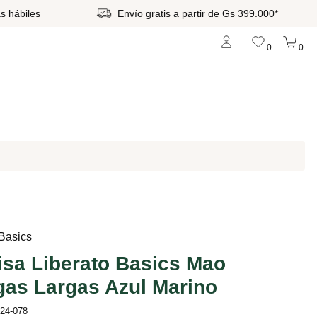
s hábiles
Envío gratis a partir de Gs 399.000*
0
0
 Basics
sa Liberato Basics Mao
as Largas Azul Marino
b24-078