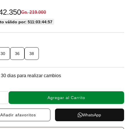
42.350
Gs. 219.000
o válido por: 511:03:44:56
30
36
38
 30 dias para realizar cambios
Agregar al Carrito
Añadir a
favoritos
WhatsApp