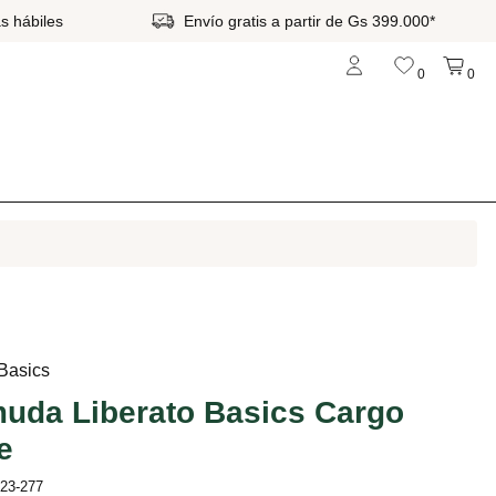
s hábiles
Envío gratis a partir de Gs 399.000*
0
0
 Basics
uda Liberato Basics Cargo
e
b23-277