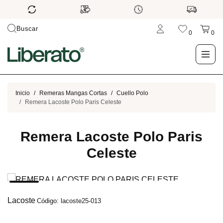
Buscar
0
0
LO NUEVO
Inicio
Remeras Mangas Cortas
Cuello Polo
Remera Lacoste Polo Paris Celeste
TIENDA
Remera Lacoste Polo Paris
OUTLET
Celeste
BLOG
Lacoste
Código: lacoste25-013