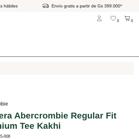
s hábiles
Envío gratis a partir de Gs 399.000*
0
0
mbie
ra Abercrombie Regular Fit
ium Tee Kakhi
25-008