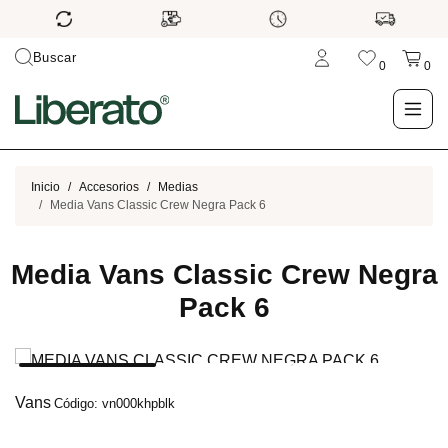
Buscar
0
0
LO NUEVO
Inicio
Accesorios
Medias
Media Vans Classic Crew Negra Pack 6
TIENDA
Media Vans Classic Crew Negra
OUTLET
Pack 6
BLOG
Vans
Código: vn000khpblk