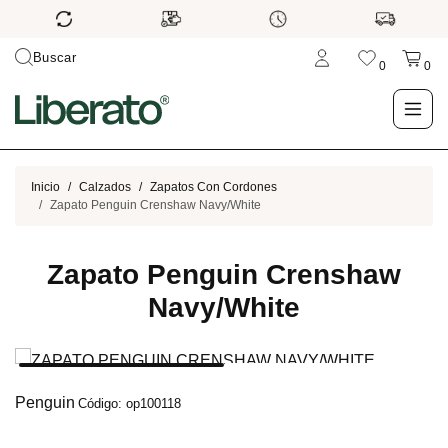
Buscar
0
0
LO NUEVO
Inicio
Calzados
Zapatos Con Cordones
Zapato Penguin Crenshaw Navy/White
TIENDA
Zapato Penguin Crenshaw
OUTLET
Navy/White
BLOG
Penguin
Código: op100118