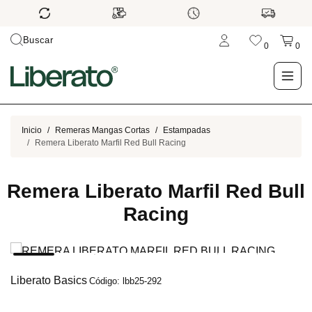
Buscar
0
0
LO NUEVO
Inicio
Remeras Mangas Cortas
Estampadas
Remera Liberato Marfil Red Bull Racing
TIENDA
Remera Liberato Marfil Red Bull
OUTLET
Racing
BLOG
Liberato Basics
Código: lbb25-292