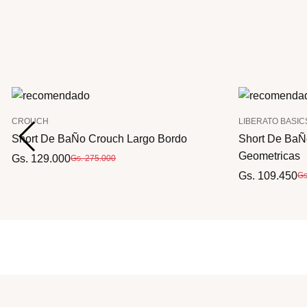
CROUCH
LIBERATO BASIC
Short De BaÑo Crouch Largo Bordo
Short De BaÑo
Geometricas
Gs. 129.000
Gs. 275.000
Gs. 109.450
Gs