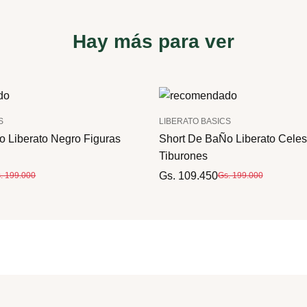
Hay más para ver
S
LIBERATO BASICS
 Liberato Negro Figuras
Short De BaÑo Liberato Cele
Tiburones
Gs. 109.450
. 199.000
Gs. 199.000