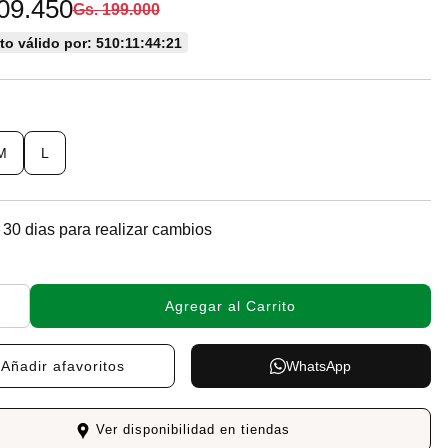
09.450
Gs. 199.000
o válido por: 510:11:44:20
M
L
 30 dias para realizar cambios
Agregar al Carrito
Añadir a
favoritos
WhatsApp
Ver disponibilidad en tiendas