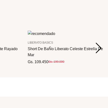
LIBERATO BASICS
ste Rayado
Short De BaÑo Liberato Celeste Estrella De
Mar
Gs. 109.450
Gs. 199.000