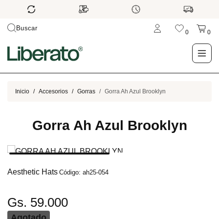
Buscar
0
0
LO NUEVO
Inicio
Accesorios
Gorras
Gorra Ah Azul Brooklyn
TIENDA
Gorra Ah Azul Brooklyn
OUTLET
BLOG
Aesthetic Hats
Código: ah25-054
Gs. 59.000
Agotado