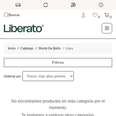
Buscar
0
0
LO NUEVO
Inicio
Catálogo
Shorts De Baño
Lisos
TIENDA
Filtros
OUTLET
Ordenar por:
BLOG
No encontramos productos en esta categoría por el
momento.
Te invitamos a explorar otras categorías.