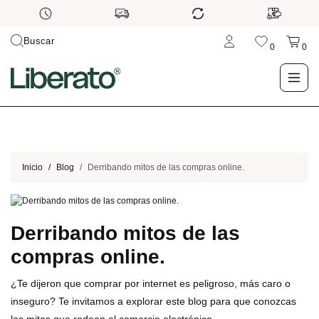
Buscar
0
0
LO NUEVO
TIENDA
Inicio
Blog
Derribando mitos de las compras online.
OUTLET
Derribando mitos de las
BLOG
compras online.
¿Te dijeron que comprar por internet es peligroso, más caro o
inseguro? Te invitamos a explorar este blog para que conozcas
los mitos que rodean el comercio electrónico.