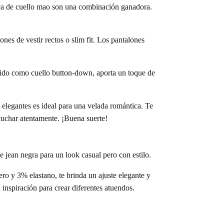
ches
anca de cuello mao son una combinación ganadora.
. Everything is possible. I prefabricated the ideal
ones de vestir rectos o slim fit. Los pantalones
cido como cuello button-down, aporta un toque de
s elegantes es ideal para una velada romántica. Te
scuchar atentamente. ¡Buena suerte!
e jean negra para un look casual pero con estilo.
ro y 3% elastano, te brinda un ajuste elegante y
inspiración para crear diferentes atuendos.