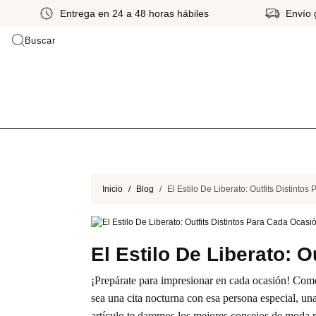
Envío gratis a partir de Gs 399.000*
Hasta 
Buscar
Inicio
Blog
El Estilo De Liberato: Outfits Distinto
El Estilo De Liberato: 
¡Prepárate para impresionar en cada ocasión! Como
sea una cita nocturna con esa persona especial, una 
artículo te daremos los mejores consejos de moda p