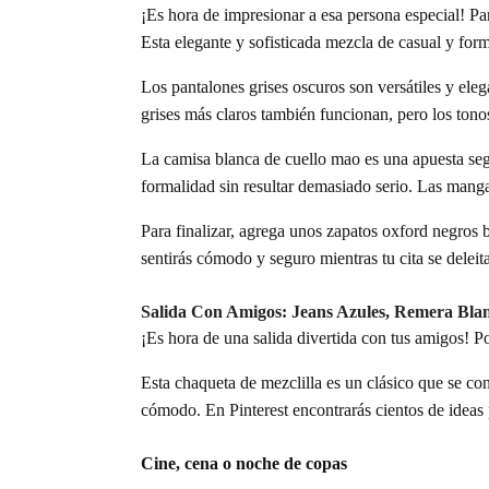
replica watches uk
¡Es hora de impresionar a esa persona especial! P
The concrete block
is a system and
environment, structure and decoration, confining structure
Esta elegante y sofisticada mezcla de casual y form
Los pantalones grises oscuros son versátiles y elega
grises más claros también funcionan, pero los tono
La camisa blanca de cuello mao es una apuesta se
formalidad sin resultar demasiado serio. Las manga
Para finalizar, agrega unos zapatos oxford negros b
sentirás cómodo y seguro mientras tu cita se deleit
Salida Con Amigos: Jeans Azules, Remera Bl
¡Es hora de una salida divertida con tus amigos! Po
Esta chaqueta de mezclilla es un clásico que se co
cómodo. En Pinterest encontrarás cientos de ideas 
Cine, cena o noche de copas