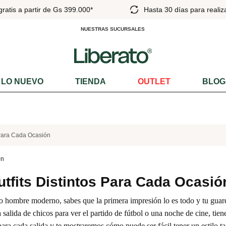
30 días para realizar cambios
Pick Up en el Dí
NUESTRAS SUCURSALES
LO NUEVO
TIENDA
OUTLET
BLOG
s Para Cada Ocasión
Outfits Distintos Para Cada Ocasió
 hombre moderno, sabes que la primera impresión lo es todo y tu guarda
salida de chicos para ver el partido de fútbol o una noche de cine, tiene
ara cada salida y te mostraremos cómo puede ser fácil tener un estilo t