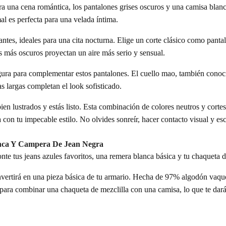
replica wat
ara una cena romántica, los pantalones grises oscuros y una camisa bl
 modularity that limits the structure and realistic dimensions of the
, environment decoration.
al es perfecta para una velada íntima.
ntes, ideales para una cita nocturna. Elige un corte clásico como pantal
s más oscuros proyectan un aire más serio y sensual.
gura para complementar estos pantalones. El cuello mao, también cono
s largas completan el look sofisticado.
ien lustrados y estás listo. Esta combinación de colores neutros y corte
a con tu impecable estilo. No olvides sonreír, hacer contacto visual y e
anca Y Campera De Jean Negra
nte tus jeans azules favoritos, una remera blanca básica y tu chaqueta d
nvertirá en una pieza básica de tu armario. Hecha de 97% algodón vaque
para combinar una chaqueta de mezclilla con una camisa, lo que te dará 