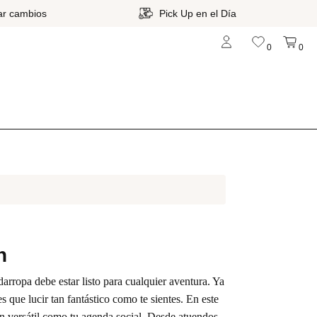
a
Entrega en 24 a 48 horas hábiles
0
0
n
rropa debe estar listo para cualquier aventura. Ya
s que lucir tan fantástico como te sientes. En este
an versátil como tu agenda social. Desde atuendos