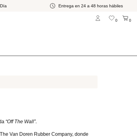
a
Entrega en 24 a 48 horas hábiles
0
0
ida
“Off The Wall”
.
do The Van Doren Rubber Company, donde