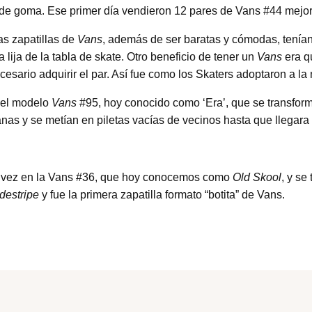
 de goma. Ese primer día vendieron 12 pares de Vans #44 mejor
s zapatillas de
Vans
, además de ser baratas y cómodas, tenía
 lija de la tabla de skate. Otro beneficio de tener un
Vans
era qu
ecesario adquirir el par. Así fue como los Skaters adoptaron a l
 el modelo
Vans
#95, hoy conocido como ‘Era’, que se transforma
anas y se metían en piletas vacías de vecinos hasta que llegara l
ra vez en la Vans #36, que hoy conocemos como
Old Skool
, y se
destripe
y fue la primera zapatilla formato “botita” de Vans.